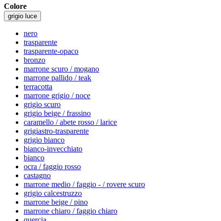
Colore
grigio luce
nero
trasparente
trasparente-opaco
bronzo
marrone scuro / mogano
marrone pallido / teak
terracotta
marrone grigio / noce
grigio scuro
grigio beige / frassino
caramello / abete rosso / larice
grigiastro-trasparente
grigio bianco
bianco-invecchiato
bianco
ocra / faggio rosso
castagno
marrone medio / faggio - / rovere scuro
grigio calcestruzzo
marrone beige / pino
marrone chiaro / faggio chiaro
quercia