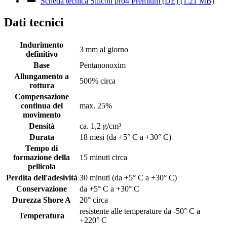
Scheda tecnica Silicon pro4 Premium (DE) (1.21 MB)
Dati tecnici
Indurimento
3 mm al giorno
definitivo
Base
Pentanonoxim
Allungamento a
500% circa
rottura
Compensazione
continua del
max. 25%
movimento
Densità
ca. 1,2 g/cm³
Durata
18 mesi (da +5° C a +30° C)
Tempo di
formazione della
15 minuti circa
pellicola
Perdita dell'adesività
30 minuti (da +5° C a +30° C)
Conservazione
da +5° C a +30° C
Durezza Shore A
20° circa
resistente alle temperature da -50° C a
Temperatura
+220° C