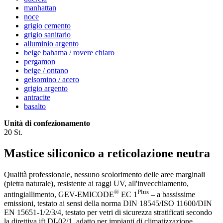
manhattan
noce
grigio cemento
grigio sanitario
alluminio argento
beige bahama / rovere chiaro
pergamon
beige / ontano
gelsomino / acero
grigio argento
antracite
basalto
Unità di confezionamento
20 St.
Mastice siliconico a reticolazione neutra
Qualità professionale, nessuno scolorimento delle aree marginali
(pietra naturale), resistente ai raggi UV, all'invecchiamento,
®
Plus
antingiallimento, GEV-EMICODE
EC 1
– a bassissime
emissioni, testato ai sensi della norma DIN 18545/ISO 11600/DIN
EN 15651-1/2/3/4, testato per vetri di sicurezza stratificati secondo
la direttiva ift DI-02/1, adatto per impianti di climatizzazione