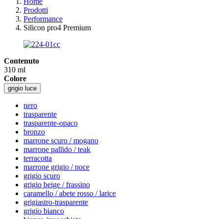
Home
Prodotti
Performance
Silicon pro4 Premium
Contenuto
310 ml
Colore
grigio luce
nero
trasparente
trasparente-opaco
bronzo
marrone scuro / mogano
marrone pallido / teak
terracotta
marrone grigio / noce
grigio scuro
grigio beige / frassino
caramello / abete rosso / larice
grigiastro-trasparente
grigio bianco