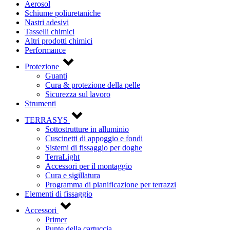
Aerosol
Schiume poliuretaniche
Nastri adesivi
Tasselli chimici
Altri prodotti chimici
Performance
Protezione
Guanti
Cura & protezione della pelle
Sicurezza sul lavoro
Strumenti
TERRASYS
Sottostrutture in alluminio
Cuscinetti di appoggio e fondi
Sistemi di fissaggio per doghe
TerraLight
Accessori per il montaggio
Cura e sigillatura
Programma di pianificazione per terrazzi
Elementi di fissaggio
Accessori
Primer
Punte della cartuccia