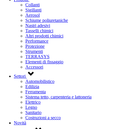
Collanti
Sigillanti
Aerosol
Schiume poliuretaniche
Nastri adesivi
Tasselli chimici
Altri prodotti chimici
Performance
Protezione
Strumenti
TERRASYS
Elementi di fissaggio
Accessori
Settori
Automobilistico
Edilizia
Ferramenta
Sistema tetto, carpenteria e lattoneria
Elettrico
Legno
Sanitario
Costruzioni a secco
Novità