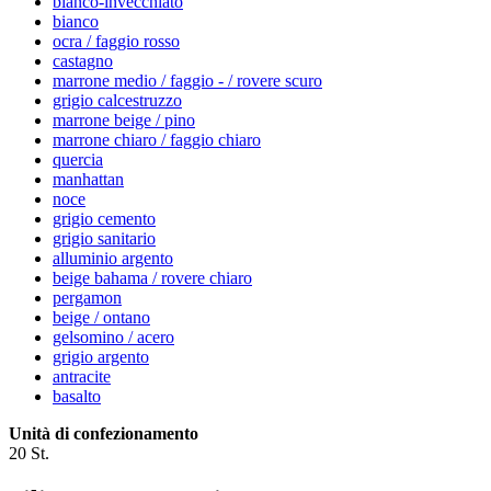
bianco-invecchiato
bianco
ocra / faggio rosso
castagno
marrone medio / faggio - / rovere scuro
grigio calcestruzzo
marrone beige / pino
marrone chiaro / faggio chiaro
quercia
manhattan
noce
grigio cemento
grigio sanitario
alluminio argento
beige bahama / rovere chiaro
pergamon
beige / ontano
gelsomino / acero
grigio argento
antracite
basalto
Unità di confezionamento
20 St.