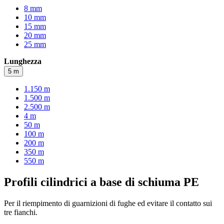
8 mm
10 mm
15 mm
20 mm
25 mm
Lunghezza
5 m
1.150 m
1.500 m
2.500 m
4 m
50 m
100 m
200 m
350 m
550 m
Profili cilindrici a base di schiuma PE
Per il riempimento di guarnizioni di fughe ed evitare il contatto sui
tre fianchi.