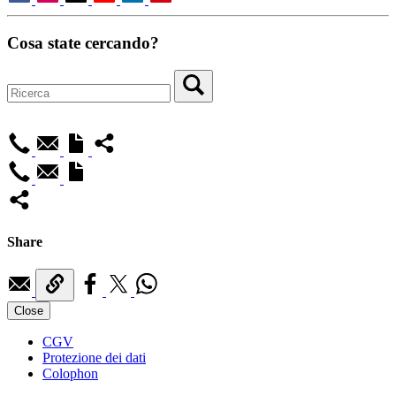
Cosa state cercando?
Share
Close
CGV
Protezione dei dati
Colophon