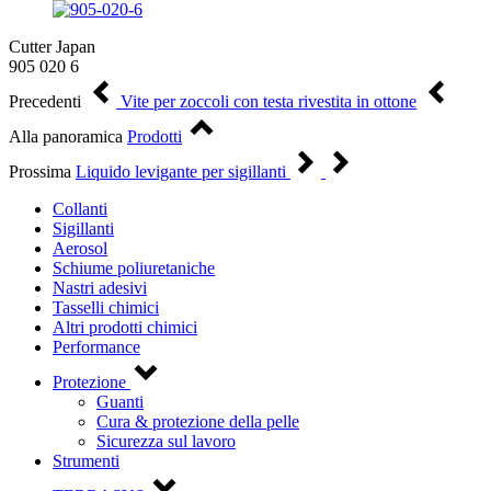
Cutter Japan
905 020 6
Precedenti
Vite per zoccoli con testa rivestita in ottone
Alla panoramica
Prodotti
Prossima
Liquido levigante per sigillanti
Collanti
Sigillanti
Aerosol
Schiume poliuretaniche
Nastri adesivi
Tasselli chimici
Altri prodotti chimici
Performance
Protezione
Guanti
Cura & protezione della pelle
Sicurezza sul lavoro
Strumenti