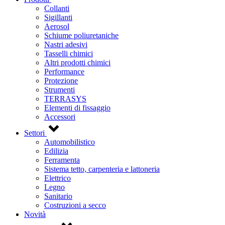
Collanti
Sigillanti
Aerosol
Schiume poliuretaniche
Nastri adesivi
Tasselli chimici
Altri prodotti chimici
Performance
Protezione
Strumenti
TERRASYS
Elementi di fissaggio
Accessori
Settori
Automobilistico
Edilizia
Ferramenta
Sistema tetto, carpenteria e lattoneria
Elettrico
Legno
Sanitario
Costruzioni a secco
Novità