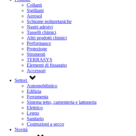
Collanti
Sigillanti
Aerosol
Schiume poliuretaniche
Nastri adesivi
Tasselli chimici
Altri prodotti chimici
Performance
Protezione
Strumenti
TERRASYS
Elementi di fissaggio
Accessori
Settori
Automobilistico
Edilizia
Ferramenta
Sistema tetto, carpenteria e lattoneria
Elettrico
Legno
Sanitario
Costruzioni a secco
Novità