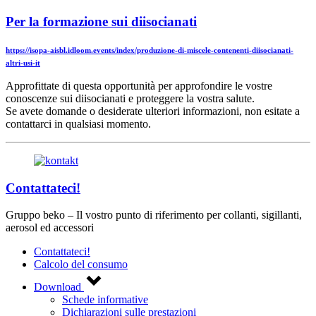
Per la formazione sui diisocianati
https://isopa-aisbl.idloom.events/index/produzione-di-miscele-contenenti-diisocianati-
altri-usi-it
Approfittate di questa opportunità per approfondire le vostre
conoscenze sui diisocianati e proteggere la vostra salute.
Se avete domande o desiderate ulteriori informazioni, non esitate a
contattarci in qualsiasi momento.
Contattateci!
Gruppo beko – Il vostro punto di riferimento per collanti, sigillanti,
aerosol ed accessori
Contattateci!
Calcolo del consumo
Download
Schede informative
Dichiarazioni sulle prestazioni