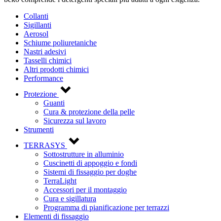
Collanti
Sigillanti
Aerosol
Schiume poliuretaniche
Nastri adesivi
Tasselli chimici
Altri prodotti chimici
Performance
Protezione
Guanti
Cura & protezione della pelle
Sicurezza sul lavoro
Strumenti
TERRASYS
Sottostrutture in alluminio
Cuscinetti di appoggio e fondi
Sistemi di fissaggio per doghe
TerraLight
Accessori per il montaggio
Cura e sigillatura
Programma di pianificazione per terrazzi
Elementi di fissaggio