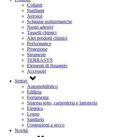
Collanti
Sigillanti
Aerosol
Schiume poliuretaniche
Nastri adesivi
Tasselli chimici
Altri prodotti chimici
Performance
Protezione
Strumenti
TERRASYS
Elementi di fissaggio
Accessori
Settori
Automobilistico
Edilizia
Ferramenta
Sistema tetto, carpenteria e lattoneria
Elettrico
Legno
Sanitario
Costruzioni a secco
Novità