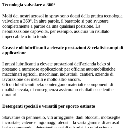
Tecnologia valvolare a 360°
Molti dei nostri aerosol in spray sono dotati della pratica tecnologia
valvolare a 360°. In altre parole, il barattolo si può svuotare
completamente a partire da una qualsiasi posizione. La
nebulizzazione capovolta, per esempio, assicura un risultato
impeccabile a tutto tondo.
Grassi e oli lubrificanti a elevate prestazioni & relativi campi di
applicazione
I grassi lubrificanti a elevate prestazioni dell’azienda beko si
prestano a numerose applicazioni: per officine automobilistiche,
macchinari agricoli, macchinari industriali, cantieri, aziende di
lavorazione dei metalli e molto altro ancora.
Gli oli lubrificanti beko contengono materiali e componenti di
qualità elevata, di conseguenza assicurano risultati eccellenti e
duraturi.
Detergenti speciali e versatili per sporco ostinato
Sbavature di pennarello, viti arrugginite, dadi bloccati, motoseghe
incrostate, catene e ingranaggi oleosi – la vasta gamma di aerosol
beko comprende i detergenti speciali più adatti a ogni esigenza.