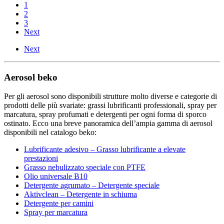
1
2
3
Next
Next
Aerosol beko
Per gli aerosol sono disponibili strutture molto diverse e categorie di
prodotti delle più svariate: grassi lubrificanti professionali, spray per
marcatura, spray profumati e detergenti per ogni forma di sporco
ostinato. Ecco una breve panoramica dell’ampia gamma di aerosol
disponibili nel catalogo beko:
Lubrificante adesivo – Grasso lubrificante a elevate
prestazioni
Grasso nebulizzato speciale con PTFE
Olio universale B10
Detergente agrumato – Detergente speciale
Aktivclean – Detergente in schiuma
Detergente per camini
Spray per marcatura