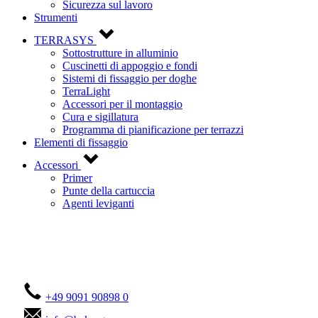
Sicurezza sul lavoro
Strumenti
TERRASYS
Sottostrutture in alluminio
Cuscinetti di appoggio e fondi
Sistemi di fissaggio per doghe
TerraLight
Accessori per il montaggio
Cura e sigillatura
Programma di pianificazione per terrazzi
Elementi di fissaggio
Accessori
Primer
Punte della cartuccia
Agenti leviganti
Contattateci!
+49 9091 90898 0