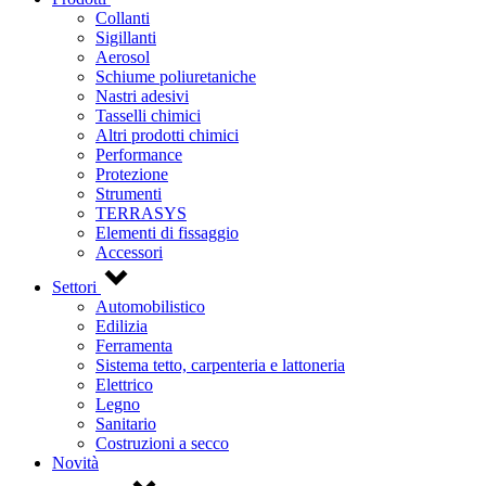
Collanti
Sigillanti
Aerosol
Schiume poliuretaniche
Nastri adesivi
Tasselli chimici
Altri prodotti chimici
Performance
Protezione
Strumenti
TERRASYS
Elementi di fissaggio
Accessori
Settori
Automobilistico
Edilizia
Ferramenta
Sistema tetto, carpenteria e lattoneria
Elettrico
Legno
Sanitario
Costruzioni a secco
Novità