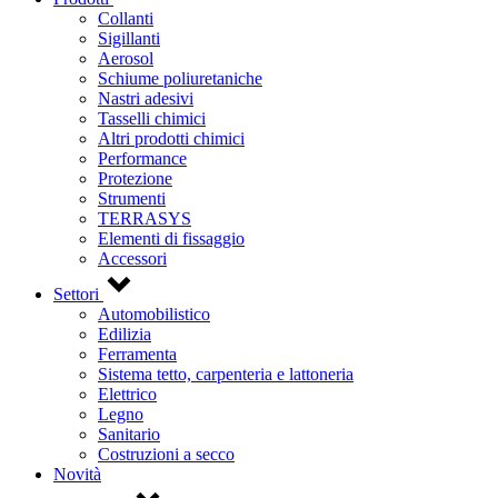
Collanti
Sigillanti
Aerosol
Schiume poliuretaniche
Nastri adesivi
Tasselli chimici
Altri prodotti chimici
Performance
Protezione
Strumenti
TERRASYS
Elementi di fissaggio
Accessori
Settori
Automobilistico
Edilizia
Ferramenta
Sistema tetto, carpenteria e lattoneria
Elettrico
Legno
Sanitario
Costruzioni a secco
Novità