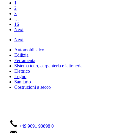
1
2
3
…
16
Next
Next
Automobilistico
Edilizia
Ferramenta
Sistema tetto, carpenteria e lattoneria
Elettrico
Legno
Sanitario
Costruzioni a secco
Contattateci!
+49 9091 90898 0