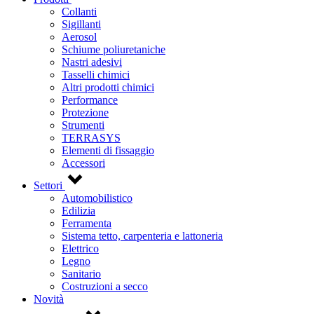
Collanti
Sigillanti
Aerosol
Schiume poliuretaniche
Nastri adesivi
Tasselli chimici
Altri prodotti chimici
Performance
Protezione
Strumenti
TERRASYS
Elementi di fissaggio
Accessori
Settori
Automobilistico
Edilizia
Ferramenta
Sistema tetto, carpenteria e lattoneria
Elettrico
Legno
Sanitario
Costruzioni a secco
Novità