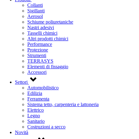
Collanti
Sigillanti
Aerosol
Schiume poliuretaniche
Nastri adesivi
Tasselli chimici
Altri prodotti chimici
Performance
Protezione
Strumenti
TERRASYS
Elementi di fissaggio
Accessori
Settori
Automobilistico
Edilizia
Ferramenta
Sistema tetto, carpenteria e lattoneria
Elettrico
Legno
Sanitario
Costruzioni a secco
Novità