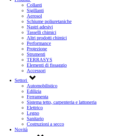
Collanti
Sigillanti
Aerosol
Schiume poliuretaniche
Nastri adesivi
Tasselli chimici
Altri prodotti chimici
Performance
Protezione
Strumenti
TERRASYS
Elementi di fissaggio
Accessori
Settori
Automobilistico
Edilizia
Ferramenta
Sistema tetto, carpenteria e lattoneria
Elettrico
Legno
Sanitario
Costruzioni a secco
Novità