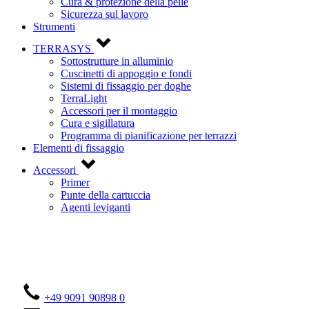
Cura & protezione della pelle
Sicurezza sul lavoro
Strumenti
TERRASYS
Sottostrutture in alluminio
Cuscinetti di appoggio e fondi
Sistemi di fissaggio per doghe
TerraLight
Accessori per il montaggio
Cura e sigillatura
Programma di pianificazione per terrazzi
Elementi di fissaggio
Accessori
Primer
Punte della cartuccia
Agenti leviganti
Contattateci!
+49 9091 90898 0