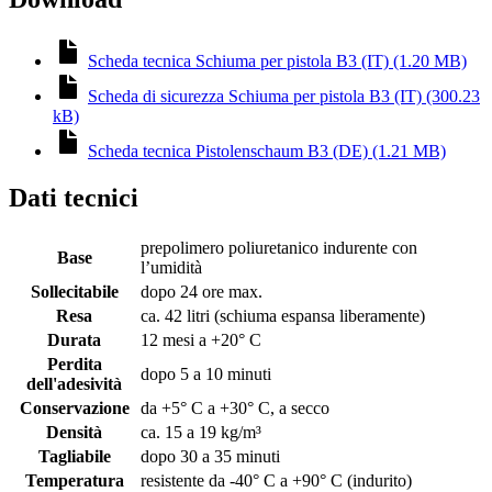
Scheda tecnica Schiuma per pistola B3 (IT) (1.20 MB)
Scheda di sicurezza Schiuma per pistola B3 (IT) (300.23
kB)
Scheda tecnica Pistolenschaum B3 (DE) (1.21 MB)
Dati tecnici
prepolimero poliuretanico indurente con
Base
l’umidità
Sollecitabile
dopo 24 ore max.
Resa
ca. 42 litri (schiuma espansa liberamente)
Durata
12 mesi a +20° C
Perdita
dopo 5 a 10 minuti
dell'adesività
Conservazione
da +5° C a +30° C, a secco
Densità
ca. 15 a 19 kg/m³
Tagliabile
dopo 30 a 35 minuti
Temperatura
resistente da -40° C a +90° C (indurito)