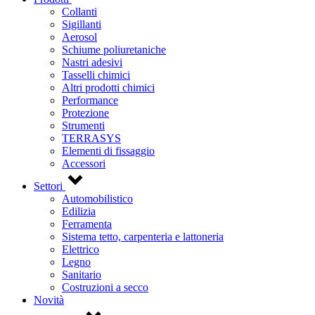
Collanti
Sigillanti
Aerosol
Schiume poliuretaniche
Nastri adesivi
Tasselli chimici
Altri prodotti chimici
Performance
Protezione
Strumenti
TERRASYS
Elementi di fissaggio
Accessori
Settori
Automobilistico
Edilizia
Ferramenta
Sistema tetto, carpenteria e lattoneria
Elettrico
Legno
Sanitario
Costruzioni a secco
Novità