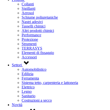
Collanti
Sigillanti
Aerosol
Schiume poliuretaniche
Nastri adesivi
Tasselli chimici
Altri prodotti chimici
Performance
Protezione
Strumenti
TERRASYS
Elementi di fissaggio
Accessori
Settori
Automobilistico
Edilizia
Ferramenta
Sistema tetto, carpenteria e lattoneria
Elettrico
Legno
Sanitario
Costruzioni a secco
Novità