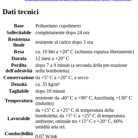
Dati tecnici
Base
Poliuretano copolimero
Sollecitabile
completamente dopo 24 ora
Resistenza
resistente al carico dopo 3 ora
finale
Resa
ca. 10 litri a +20° C (schiuma espansa liberamente)
Durata
12 mesi a +20° C
Perdita
dopo 7 a 9 minuti (a seconda della pre-reazione
dell'adesività
nella bomboletta)
Conservazione
da +5° C a +20° C, a secco
Densità
ca. 35 kg/m³
Tagliabile
dopo 10 minuti
resistente da -40° C a +90° C, kurzfristig +130° C
Temperatura
(indurito)
da +15° C a +25° C di temperatura della
bomboletta; da +5° C a +25° C di temperatura
Lavorabile
ambiente; ottimale tra +15° C e +20° C, 60%
umidità aria rel.
Conducibilità
0,07 W/mk