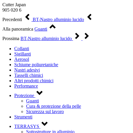
Cutter Japan
905 020 6
Precedenti
BT-Nastro alluminio lucido
Alla panoramica
Guanti
Prossima
BT-Nastro alluminio lucido
Collanti
Sigillanti
Aerosol
Schiume poliuretaniche
Nastri adesivi
Tasselli chimici
Altri prodotti chimici
Performance
Protezione
Guanti
Cura & protezione della pelle
Sicurezza sul lavoro
Strumenti
TERRASYS
Sottostrutture in alluminio