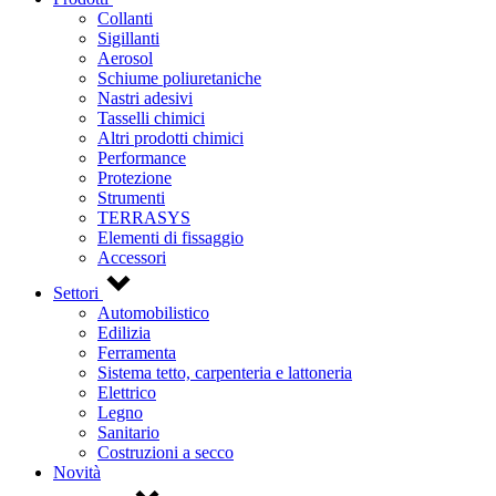
Collanti
Sigillanti
Aerosol
Schiume poliuretaniche
Nastri adesivi
Tasselli chimici
Altri prodotti chimici
Performance
Protezione
Strumenti
TERRASYS
Elementi di fissaggio
Accessori
Settori
Automobilistico
Edilizia
Ferramenta
Sistema tetto, carpenteria e lattoneria
Elettrico
Legno
Sanitario
Costruzioni a secco
Novità