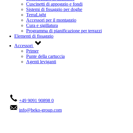
Cuscinetti di appoggio e fondi
Sistemi di fissaggio per doghe
TerraLight
Accessori per il montaggio
Cura e sigillatura
Programma di pianificazione per terrazzi
Elementi di fissaggio
Accessori
Primer
Punte della cartuccia
Agenti leviganti
Contattateci!
+49 9091 90898 0
info@beko-group.com