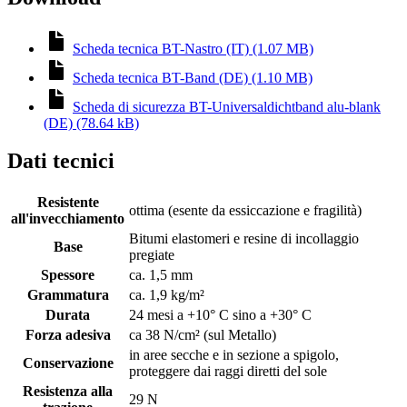
Scheda tecnica BT-Nastro (IT) (1.07 MB)
Scheda tecnica BT-Band (DE) (1.10 MB)
Scheda di sicurezza BT-Universaldichtband alu-blank
(DE) (78.64 kB)
Dati tecnici
Resistente
ottima (esente da essiccazione e fragilità)
all'invecchiamento
Bitumi elastomeri e resine di incollaggio
Base
pregiate
Spessore
ca. 1,5 mm
Grammatura
ca. 1,9 kg/m²
Durata
24 mesi a +10° C sino a +30° C
Forza adesiva
ca 38 N/cm² (sul Metallo)
in aree secche e in sezione a spigolo,
Conservazione
proteggere dai raggi diretti del sole
Resistenza alla
29 N