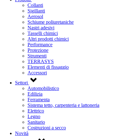
Collanti
Sigillanti
Aerosol
Schiume poliuretaniche
Nastri adesivi
Tasselli chimici
Altri prodotti chimici
Performance
Protezione
Strumenti
TERRASYS
Elementi di fissaggio
Accessori
Settori
Automobilistico
Edilizia
Ferramenta
Sistema tetto, carpenteria e lattoneria
Elettrico
Legno
Sanitario
Costruzioni a secco
Novità