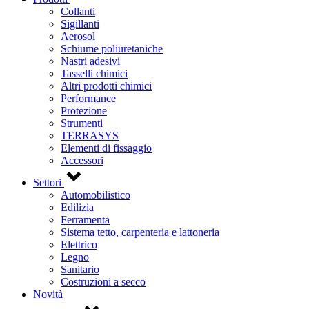
Collanti
Sigillanti
Aerosol
Schiume poliuretaniche
Nastri adesivi
Tasselli chimici
Altri prodotti chimici
Performance
Protezione
Strumenti
TERRASYS
Elementi di fissaggio
Accessori
Settori
Automobilistico
Edilizia
Ferramenta
Sistema tetto, carpenteria e lattoneria
Elettrico
Legno
Sanitario
Costruzioni a secco
Novità