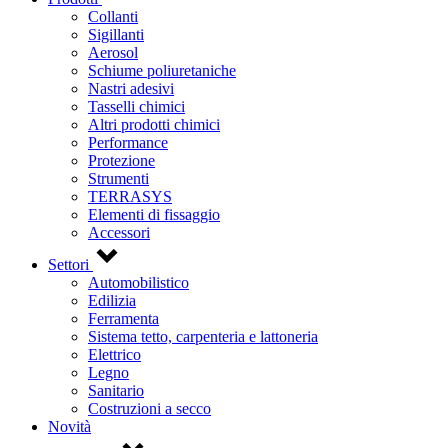
Collanti
Sigillanti
Aerosol
Schiume poliuretaniche
Nastri adesivi
Tasselli chimici
Altri prodotti chimici
Performance
Protezione
Strumenti
TERRASYS
Elementi di fissaggio
Accessori
Settori
Automobilistico
Edilizia
Ferramenta
Sistema tetto, carpenteria e lattoneria
Elettrico
Legno
Sanitario
Costruzioni a secco
Novità