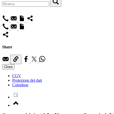
Share
Close
CGV
Protezione dei dati
Colophon