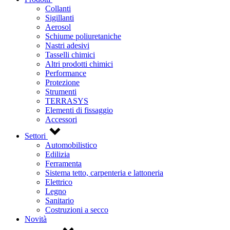
Collanti
Sigillanti
Aerosol
Schiume poliuretaniche
Nastri adesivi
Tasselli chimici
Altri prodotti chimici
Performance
Protezione
Strumenti
TERRASYS
Elementi di fissaggio
Accessori
Settori
Automobilistico
Edilizia
Ferramenta
Sistema tetto, carpenteria e lattoneria
Elettrico
Legno
Sanitario
Costruzioni a secco
Novità