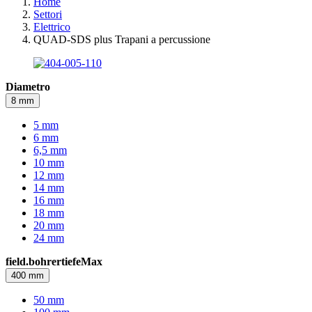
Home
Settori
Elettrico
QUAD-SDS plus Trapani a percussione
Diametro
8 mm
5 mm
6 mm
6,5 mm
10 mm
12 mm
14 mm
16 mm
18 mm
20 mm
24 mm
field.bohrertiefeMax
400 mm
50 mm