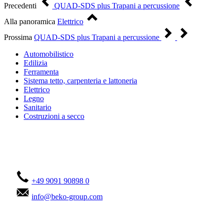
Precedenti
QUAD-SDS plus Trapani a percussione
Alla panoramica
Elettrico
Prossima
QUAD-SDS plus Trapani a percussione
Automobilistico
Edilizia
Ferramenta
Sistema tetto, carpenteria e lattoneria
Elettrico
Legno
Sanitario
Costruzioni a secco
Contattateci!
+49 9091 90898 0
info@beko-group.com