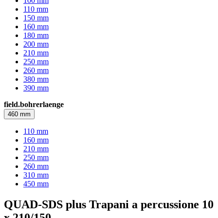
100 mm
110 mm
150 mm
160 mm
180 mm
200 mm
210 mm
250 mm
260 mm
380 mm
390 mm
field.bohrerlaenge
460 mm
110 mm
160 mm
210 mm
250 mm
260 mm
310 mm
450 mm
QUAD-SDS plus Trapani a percussione 10
x 210/150