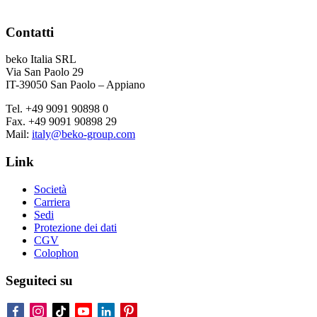
Contatti
beko Italia SRL
Via San Paolo 29
IT-39050 San Paolo – Appiano
Tel. +49 9091 90898 0
Fax. +49 9091 90898 29
Mail:
italy@beko-group.com
Link
Società
Carriera
Sedi
Protezione dei dati
CGV
Colophon
Seguiteci su