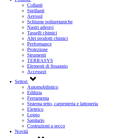
Collanti
Sigillanti
Aerosol
Schiume poliuretaniche
Nastri adesivi
Tasselli chimici
Altri prodotti chimici
Performance
Protezione
Strumenti
TERRASYS
Elementi di fissaggio
Accessori
Settori
Automobilistico
Edilizia
Ferramenta
Sistema tetto, carpenteria e lattoneria
Elettrico
Legno
Sanitario
Costruzioni a secco
Novità