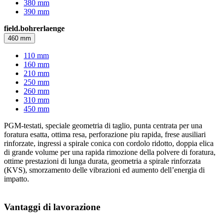
380 mm
390 mm
field.bohrerlaenge
460 mm
110 mm
160 mm
210 mm
250 mm
260 mm
310 mm
450 mm
PGM-testati, speciale geometria di taglio, punta centrata per una
foratura esatta, ottima resa, perforazione piu rapida, frese ausiliari
rinforzate, ingressi a spirale conica con cordolo ridotto, doppia elica
di grande volume per una rapida rimozione della polvere di foratura,
ottime prestazioni di lunga durata, geometria a spirale rinforzata
(KVS), smorzamento delle vibrazioni ed aumento dell’energia di
impatto.
Vantaggi di lavorazione