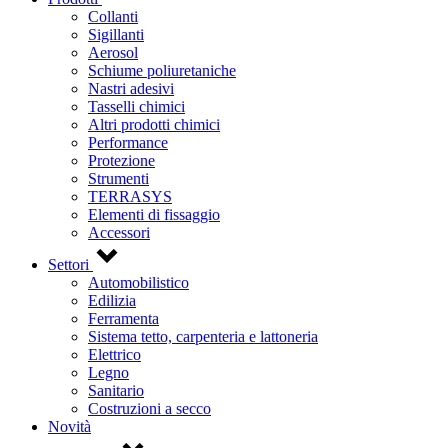
Collanti
Sigillanti
Aerosol
Schiume poliuretaniche
Nastri adesivi
Tasselli chimici
Altri prodotti chimici
Performance
Protezione
Strumenti
TERRASYS
Elementi di fissaggio
Accessori
Settori
Automobilistico
Edilizia
Ferramenta
Sistema tetto, carpenteria e lattoneria
Elettrico
Legno
Sanitario
Costruzioni a secco
Novità