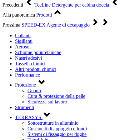
Precedenti
TecLine Detergente per cabina doccia
Alla panoramica
Prodotti
Prossima
SPEED-EX Agente di decapaggio
Collanti
Sigillanti
Aerosol
Schiume poliuretaniche
Nastri adesivi
Tasselli chimici
Altri prodotti chimici
Performance
Protezione
Guanti
Cura & protezione della pelle
Sicurezza sul lavoro
Strumenti
TERRASYS
Sottostrutture in alluminio
Cuscinetti di appoggio e fondi
Sistemi di fissaggio per doghe
TerraLight