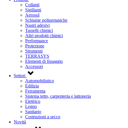
Collanti
Sigillanti
Aerosol
Schiume poliuretaniche
Nastri adesivi
Tasselli chimici
Altri prodotti chimici
Performance
Protezione
Strumenti
TERRASYS
Elementi di fissaggio
Accessori
Settori
Automobilistico
Edilizia
Ferramenta
Sistema tetto, carpenteria e lattoneria
Elettrico
Legno
Sanitario
Costruzioni a secco
Novità