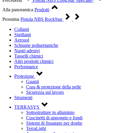
Precedenti
Pistola NBS LongStar -speciale-
Alla panoramica
Prodotti
Prossima
Pistola NBS RockStar
Collanti
Sigillanti
Aerosol
Schiume poliuretaniche
Nastri adesivi
Tasselli chimici
Altri prodotti chimici
Performance
Protezione
Guanti
Cura & protezione della pelle
Sicurezza sul lavoro
Strumenti
TERRASYS
Sottostrutture in alluminio
Cuscinetti di appoggio e fondi
Sistemi di fissaggio per doghe
TerraLight