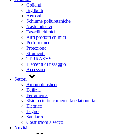
Collanti
Sigillanti
Aerosol
Schiume poliuretaniche
Nastri adesivi
Tasselli chimici
Altri prodotti chimici
Performance
Protezione
Strumenti
TERRASYS
Elementi di fissaggio
Accessori
Settori
Automobilistico
Edilizia
Ferramenta
Sistema tetto, carpenteria e lattoneria
Elettrico
Legno
Sanitario
Costruzioni a secco
Novità