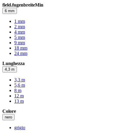
field.fugenbreiteMin
6 mm
1 mm
2 mm
4 mm
5 mm
9 mm
18 mm
24 mm
Lunghezza
4,3 m
3,3 m
5,6 m
8 m
12 m
13 m
Colore
nero
grigio