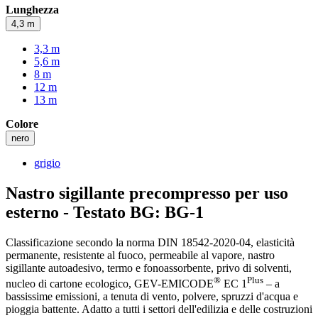
Lunghezza
4,3 m
3,3 m
5,6 m
8 m
12 m
13 m
Colore
nero
grigio
Nastro sigillante precompresso per uso
esterno - Testato BG: BG-1
Classificazione secondo la norma DIN 18542-2020-04, elasticità
permanente, resistente al fuoco, permeabile al vapore, nastro
sigillante autoadesivo, termo e fonoassorbente, privo di solventi,
®
Plus
nucleo di cartone ecologico, GEV-EMICODE
EC 1
– a
bassissime emissioni, a tenuta di vento, polvere, spruzzi d'acqua e
pioggia battente. Adatto a tutti i settori dell'edilizia e delle costruzioni