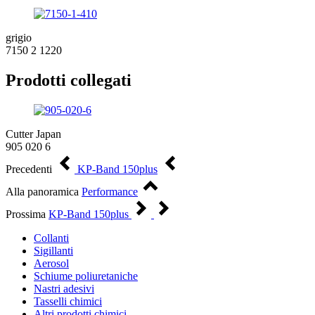
grigio
7150 2 1220
Prodotti collegati
Cutter Japan
905 020 6
Precedenti
KP-Band 150plus
Alla panoramica
Performance
Prossima
KP-Band 150plus
Collanti
Sigillanti
Aerosol
Schiume poliuretaniche
Nastri adesivi
Tasselli chimici
Altri prodotti chimici