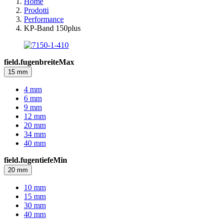
Home
Prodotti
Performance
KP-Band 150plus
field.fugenbreiteMax
15 mm
4 mm
6 mm
9 mm
12 mm
20 mm
34 mm
40 mm
field.fugentiefeMin
20 mm
10 mm
15 mm
30 mm
40 mm