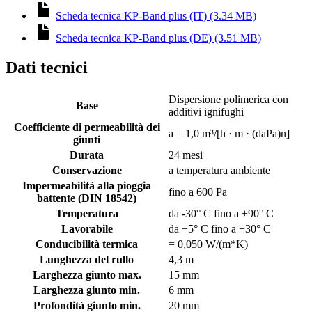
Scheda tecnica KP-Band plus (IT) (3.34 MB)
Scheda tecnica KP-Band plus (DE) (3.51 MB)
Dati tecnici
Dispersione polimerica con
Base
additivi ignifughi
Coefficiente di permeabilità dei
a = 1,0 m³/[h · m · (daPa)n]
giunti
Durata
24 mesi
Conservazione
a temperatura ambiente
Impermeabilità alla pioggia
fino a 600 Pa
battente (DIN 18542)
Temperatura
da -30° C fino a +90° C
Lavorabile
da +5° C fino a +30° C
Conducibilità termica
= 0,050 W/(m*K)
Lunghezza del rullo
4,3 m
Larghezza giunto max.
15 mm
Larghezza giunto min.
6 mm
Profondità giunto min.
20 mm