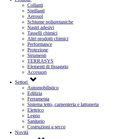
Collanti
Sigillanti
Aerosol
Schiume poliuretaniche
Nastri adesivi
Tasselli chimici
Altri prodotti chimici
Performance
Protezione
Strumenti
TERRASYS
Elementi di fissaggio
Accessori
Settori
Automobilistico
Edilizia
Ferramenta
Sistema tetto, carpenteria e lattoneria
Elettrico
Legno
Sanitario
Costruzioni a secco
Novità