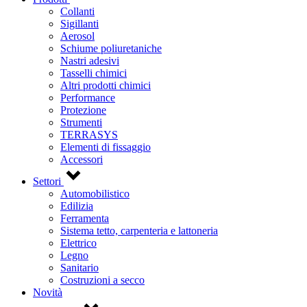
Collanti
Sigillanti
Aerosol
Schiume poliuretaniche
Nastri adesivi
Tasselli chimici
Altri prodotti chimici
Performance
Protezione
Strumenti
TERRASYS
Elementi di fissaggio
Accessori
Settori
Automobilistico
Edilizia
Ferramenta
Sistema tetto, carpenteria e lattoneria
Elettrico
Legno
Sanitario
Costruzioni a secco
Novità