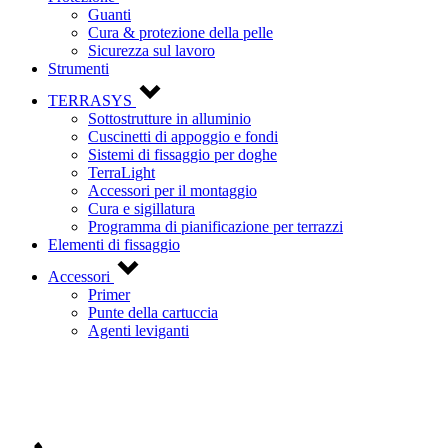
Guanti
Cura & protezione della pelle
Sicurezza sul lavoro
Strumenti
TERRASYS
Sottostrutture in alluminio
Cuscinetti di appoggio e fondi
Sistemi di fissaggio per doghe
TerraLight
Accessori per il montaggio
Cura e sigillatura
Programma di pianificazione per terrazzi
Elementi di fissaggio
Accessori
Primer
Punte della cartuccia
Agenti leviganti
Contattateci!