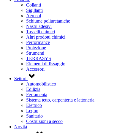
Collanti
Sigillanti
Aerosol
Schiume poliuretaniche
Nastri adesivi
Tasselli chimici
Altri prodotti chimici
Performance
Protezione
Strumenti
TERRASYS
Elementi di fissaggio
Accessori
Settori
Automobilistico
Edilizia
Ferramenta
Sistema tetto, carpenteria e lattoneria
Elettrico
Legno
Sanitario
Costruzioni a secco
Novità