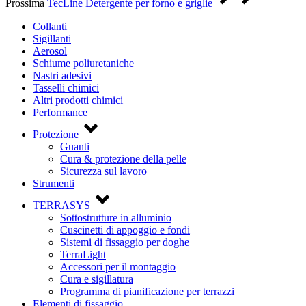
Prossima
TecLine Detergente per forno e griglie
Collanti
Sigillanti
Aerosol
Schiume poliuretaniche
Nastri adesivi
Tasselli chimici
Altri prodotti chimici
Performance
Protezione
Guanti
Cura & protezione della pelle
Sicurezza sul lavoro
Strumenti
TERRASYS
Sottostrutture in alluminio
Cuscinetti di appoggio e fondi
Sistemi di fissaggio per doghe
TerraLight
Accessori per il montaggio
Cura e sigillatura
Programma di pianificazione per terrazzi
Elementi di fissaggio