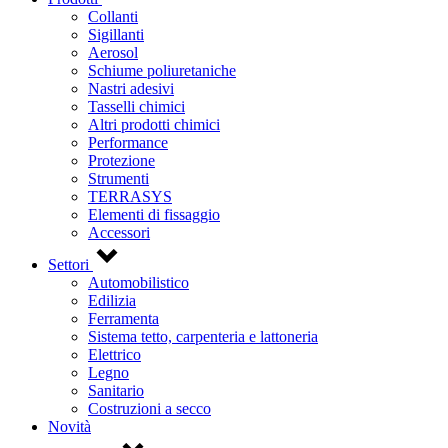
Collanti
Sigillanti
Aerosol
Schiume poliuretaniche
Nastri adesivi
Tasselli chimici
Altri prodotti chimici
Performance
Protezione
Strumenti
TERRASYS
Elementi di fissaggio
Accessori
Settori
Automobilistico
Edilizia
Ferramenta
Sistema tetto, carpenteria e lattoneria
Elettrico
Legno
Sanitario
Costruzioni a secco
Novità