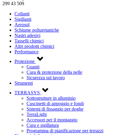
299 43 509
Collanti
Sigillanti
Aerosol
Schiume poliuretaniche
Nastri adesivi
Tasselli chimici
Altri prodotti chimici
Performance
Protezione
Guanti
Cura & protezione della pelle
Sicurezza sul lavoro
Strumenti
TERRASYS
Sottostrutture in alluminio
Cuscinetti di appoggio e fondi
Sistemi di fissaggio per doghe
TerraLight
Accessori per il montaggio
Cura e sigillatura
Programma di pianificazione per terrazzi